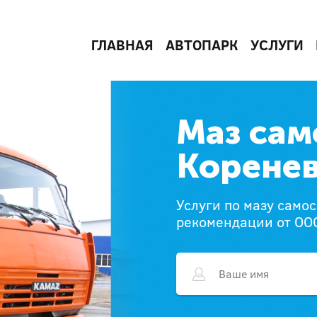
ГЛАВНАЯ
АВТОПАРК
УСЛУГИ
Маз сам
Корене
Услуги по мазу самос
рекомендации от ОО