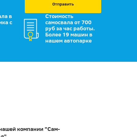
Отправить
ала в
Стоимость
ика с
самосвала от 700
руб за час работы.
Более 19 машин в
нашем автопарке
 нашей компании "Сам-
ал"