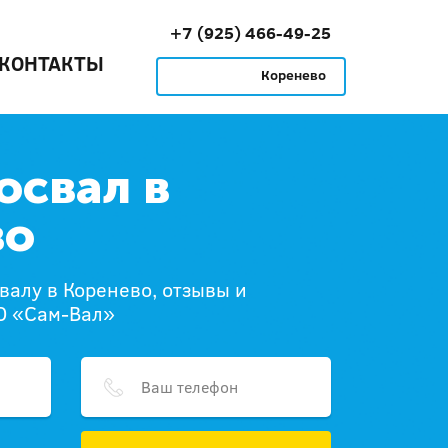
+7 (925) 466-49-25
КОНТАКТЫ
Коренево
освал в
во
валу в Коренево, отзывы и
О «Сам-Вал»