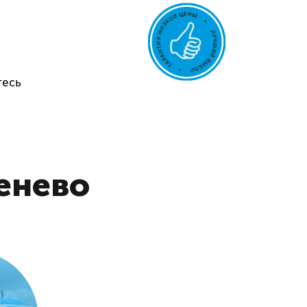
тесь
енево