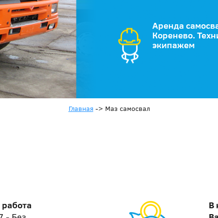
Аренда самосв
Коренево. Техн
экипажем
Главная
->
Маз самосвал
 работа
В
7 - Без
В