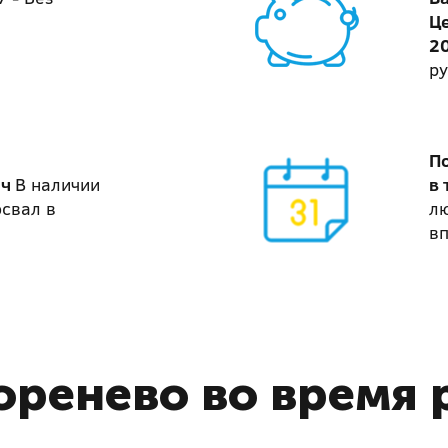
Ц
2
ру
П
ач
В наличии
в 
освал в
лю
вп
оренево во время 